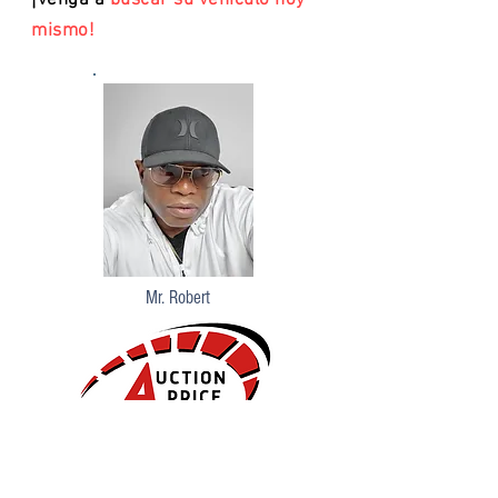
¡venga a
buscar su vehículo hoy
mismo!
Mr. Robert
¡VISÍTANOS!