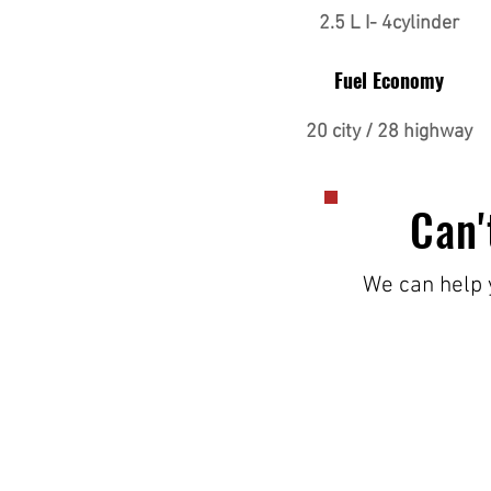
2.5 L I- 4cylinder
Fuel Economy
20 city / 28 highway
Can'
We can help y