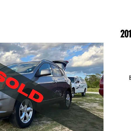
201
B