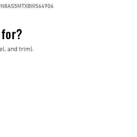
JN8AS5MTXBW564906
 for?
el, and trim).