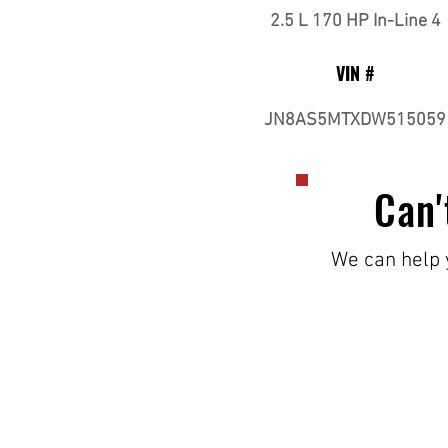
2.5 L 170 HP In-Line 4
VIN #
JN8AS5MTXDW515059
Can'
We can help y