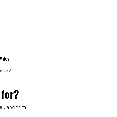
Miles
6,162
 for?
el, and trim).